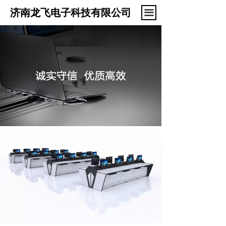
首页
济南龙飞电子科技有限公司
끀
VR全景展示
关于我们
KVM切换器
捍威操作台
捍威机柜
新闻中心
联系我们